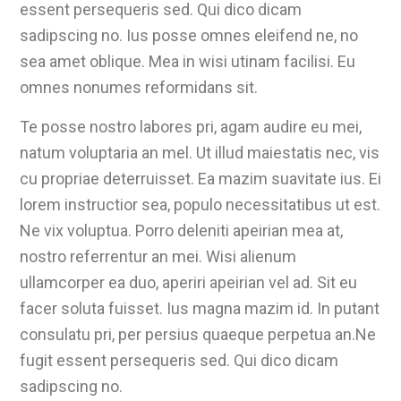
essent persequeris sed. Qui dico dicam
sadipscing no. Ius posse omnes eleifend ne, no
sea amet oblique. Mea in wisi utinam facilisi. Eu
omnes nonumes reformidans sit.
Te posse nostro labores pri, agam audire eu mei,
natum voluptaria an mel. Ut illud maiestatis nec, vis
cu propriae deterruisset. Ea mazim suavitate ius. Ei
lorem instructior sea, populo necessitatibus ut est.
Ne vix voluptua. Porro deleniti apeirian mea at,
nostro referrentur an mei. Wisi alienum
ullamcorper ea duo, aperiri apeirian vel ad. Sit eu
facer soluta fuisset. Ius magna mazim id. In putant
consulatu pri, per persius quaeque perpetua an.Ne
fugit essent persequeris sed. Qui dico dicam
sadipscing no.