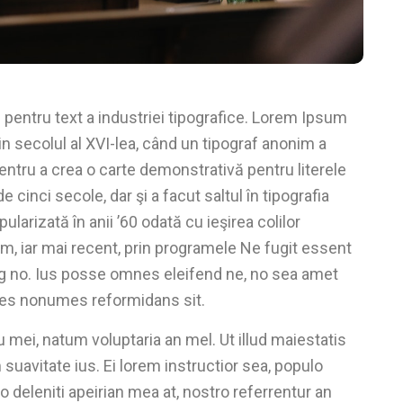
entru text a industriei tipografice. Lorem Ipsum
in secolul al XVI-lea, când un tipograf anonim a
pentru a crea o carte demonstrativă pentru literele
 cinci secole, dar şi a facut saltul în tipografia
larizată în anii ’60 odată cu ieşirea colilor
, iar mai recent, prin programele Ne fugit essent
g no. Ius posse omnes eleifend ne, no sea amet
mnes nonumes reformidans sit.
 mei, natum voluptaria an mel. Ut illud maiestatis
suavitate ius. Ei lorem instructior sea, populo
o deleniti apeirian mea at, nostro referrentur an