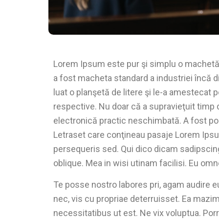
Lorem Ipsum este pur şi simplu o machetă p
a fost macheta standard a industriei încă d
luat o planşetă de litere şi le-a amestecat 
respective. Nu doar că a supravieţuit timp de
electronică practic neschimbată. A fost popu
Letraset care conţineau pasaje Lorem Ipsum
persequeris sed. Qui dico dicam sadipscin
oblique. Mea in wisi utinam facilisi. Eu o
Te posse nostro labores pri, agam audire eu
nec, vis cu propriae deterruisset. Ea mazim 
necessitatibus ut est. Ne vix voluptua. Porr