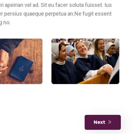
 apeirian vel ad. Sit eu facer soluta fuisset. Ius
per persius quaeque perpetua an.Ne fugit essent
g no.
Next